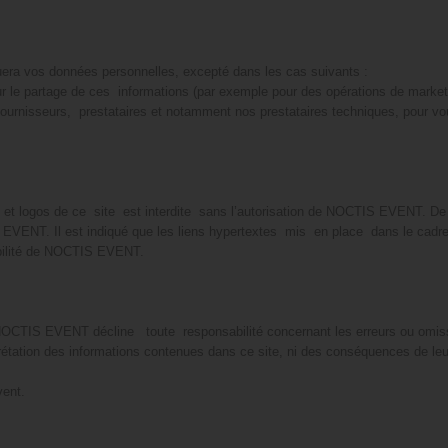
ra vos données personnelles, excepté dans les cas suivants :
 le partage de ces informations (par exemple pour des opérations de marketi
urnisseurs, prestataires et notamment nos prestataires techniques, pour vous 
es et logos de ce site est interdite sans l’autorisation de NOCTIS EVENT. D
VENT. Il est indiqué que les liens hypertextes mis en place dans le cadre 
abilité de NOCTIS EVENT.
NOCTIS EVENT décline toute responsabilité concernant les erreurs ou omissi
tation des informations contenues dans ce site, ni des conséquences de leur 
vent.