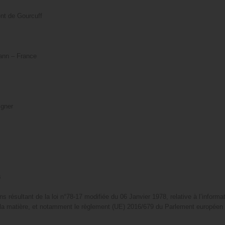
ent de Gourcuff
mann – France
igner
s
ésultant de la loi n°78-17 modifiée du 06 Janvier 1978, relative à l’informati
 la matière, et notamment le règlement (UE) 2016/679 du Parlement européen e