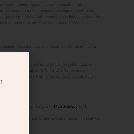
ue de ce traitement repose sur son consentement au
teur de souscrire à des services spécifiques (newsletter,
nt peut être retiré à tout moment via le lien hypertexte de
moyens présentés au début de la présente Mention.
echnique sécurisé, pour une durée de 13 (treize) mois à
es sous-traitants.
écoltées sont conservées en Union Européenne, dans un
exte contenu dans un mail de NOCTIS EVENT, demande
ctives de NOCTIS EVENT et, le cas échéant, de ses sous-
t
à caractère personnel française :
https://www.cnil.fr/
.
rvices proposés sur le Site aux autorités administratives