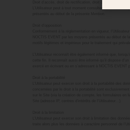
Droit d’accès, droit de rectification, droit d’effacement
L’Utilisateur peut à tout moment consulter, modifier ou sup
présentés au début de la présente Mention.
Droit d’opposition
Conformément à la réglementation en vigueur, l’Utilisateur 
NOCTIS EVENT par les moyens présentés au début de la pr
motifs légitimes et impérieux pour le traitement qui prévalen
L’Utilisateur reconnaît être également informé que, lorsq
cette fin. Il reconnaît aussi être informé qu’il dispose d’
exercé en écrivant ou en s’adressant à NOCTIS EVENT pa
Droit à la portabilité
L’Utilisateur peut exercer son droit à la portabilité de
concernées par le droit à la portabilité sont exclusiveme
sur le Site (via la création de compte, les formulaires en
Site (adresse IP, centres d’intérêts de l’Utilisateur…).
Droit à la limitation
L’Utilisateur peut exercer son droit à limitation des d
traite alors plus les données à caractère personnel de l’Ut