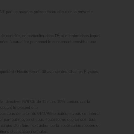
VENT par les moyens présentés au début de la présente
té de contrôle, en particulier dans l’État membre dans lequel
données à caractère personnel le concernant constitue une
propriété de Noctis Event, 38 avenue des Champs-Elysées,
de la directive 96/9 CE du 11 mars 1996 concernant la
osant le présent site.
ions de la loi du 01/07/98 précitée, il vous est interdit
e, par tout moyen et sous toute forme que ce soit, tout
que d’en faire l’extraction ou la réutilisation répétée et
ions d’utilisation normales.