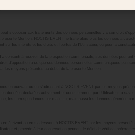
primer les données personnelles fournies et ainsi exercer son droit d’accès, dr
peut s’opposer aux traitements des données personnelles via son droit d’opposi
ésente Mention. NOCTIS EVENT ne traite alors plus les données à caractère p
t sur les intérêts et les droits et libertés de l’Utilisateur, ou pour la constatat
u’il a consenti à recevoir de la prospection commerciale, ses données pourron
un droit d’opposition à ce que ses données personnelles communiquées puissent êt
r les moyens présentés au début de la présente Mention.
s données en écrivant ou en s’adressant à NOCTIS EVENT par les moyens prése
nt les données déclarées activement et consciemment par l’Utilisateur, à savo
 ligne, les correspondances par mails…), mais aussi les données générées par l
onnées en écrivant ou en s’adressant à NOCTIS EVENT par les moyens présen
ilisateur et procède à leur conservation pendant le délai de vérification/exame