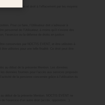
oit de rectification et droit à l’effacement par les moyens
tion. Pour ce faire, l’Utilisateur doit s’adresser à
ersonnel de l’Utilisateur, à moins qu’il n’existe des
ion, l’exercice ou la défense de droits en justice.
t être conservées par NOCTIS EVENT, et être utilisées à
re utilisées pour une telle finalité. Ce droit peut être
ntés au début de la présente Mention. Les données
ir les données fournies pour l’accès aux services proposés
’activité de la personne concernée grâce à l’utilisation du
tés au début de la présente Mention. NOCTIS EVENT ne
n de l’exercice d’un autre droit (accès, opposition…).