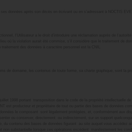
ort de ses données après son décès en écrivant ou en s’adressant à NOCTIS E
ctionnel, l’Utilisateur a le droit d’introduire une réclamation auprès de l’autori
e lieu où la violation aurait été commise, s’il considère que le traitement de 
 du traitement des données à caractère personnel est la CNIL.
oms de domaine, les contenus de toute forme, sa charte graphique, sont la 
uillet 1998 portant transposition dans le code de la propriété intellectuelle 
 est producteur et propriétaire de tout ou partie des bases de données comp
onnées le composant sont légalement protégées, et, conformément aux disposit
présenter ou conserver, directement ou indirectement, sur un support quelconqu
e, du contenu des bases de données figurant au site auquel vous accédez ainsi 
t non substantielle lorsque ces opérations excèdent manifestement les condit