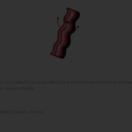
 la Loi n°2004-575 du 21 juin 2004 pour la Confiance dans l’économie numériqu
tes mentions légales.
 Champs-Elysées – France