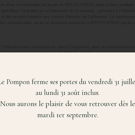
ers et offres commerciales de la part de NOCTIS EVENT, alors la base juridiq
spécifique. La finalité de ce traitement est la suivante : permettre à l’Utilisa
et des produits adaptés aux centres d’intérêts de l’Utilisateur. Ce consenteme
ffres commerciales, ou en en écrivant/s’adressant à NOCTIS EVENT par les 
ar l’Utilisateur sont conservées en Union Européenne, dans un environnement t
t purgées de toutes les bases actives de NOCTIS EVENT et, le cas échéant, de s
ers et offres commerciales de la part de NOCTIS EVENT, alors les données r
s (3) ans après le dernier contact de l’Utilisateur (clic sur un lien hypert
ce de contact de l’Utilisateur, les données sont purgées de toutes les bases a
Le Pompon ferme ses portes du vendredi 31 juille
au lundi 31 août inclus.
Nous aurons le plaisir de vous retrouver dès le
ulter le site web de la CNIL, l’autorité de contrôle du traitement des données 
mardi 1er septembre.
menée à communiquer les données personnelles collectées via l’accès aux se
on de l’auteur d’une infraction dans le strict respect des dispositions légales.