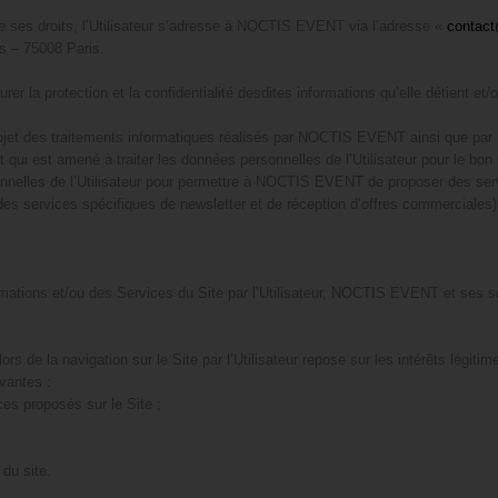
e ses droits, l’Utilisateur s’adresse à NOCTIS EVENT via l’adresse «
contact
s – 75008 Paris.
 protection et la confidentialité desdites informations qu’elle détient et/ou 
’objet des traitements informatiques réalisés par NOCTIS EVENT ainsi que par 
 qui est amené à traiter les données personnelles de l’Utilisateur pour le bon
nnelles de l’Utilisateur pour permettre à NOCTIS EVENT de proposer des serv
 à des services spécifiques de newsletter et de réception d’offres commerciales)
nformations et/ou des Services du Site par l’Utilisateur, NOCTIS EVENT et ses 
rs de la navigation sur le Site par l’Utilisateur repose sur les intérêts légi
ivantes :
ces proposés sur le Site ;
du site.