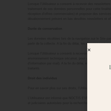
Lorsque l’Utilisateur a consenti à recevoir des newslett
traitement de ses données personnelles pour cette finalité 
réception d’offres commerciales) et proposer des services 
désabonnement présent en bas desdites newsletters et o
Durée de conservation
Les données récoltées lors de la navigation sur le Site p
partir de la collecte. A la fin du délai, les données son
Lorsque l’Utilisateur a consenti à recevoir des newslett
environnement technique sécurisé, pour une durée de troi
d’information par mail). A la fin du délai, et en l’absen
traitants.
Droit des individus
Pour en savoir plus sur ses droits, l’Utilisateur peut cons
L’Utilisateur est informé que NOCTIS EVENT pourra être a
et judiciaires autorisées pour la recherche et l’identificati