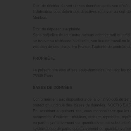
Droit de décider du sort de ses données après son décès
L’Utilisateur peut définir des directives relatives au s
Mention.
Droit de déposer une plainte
Sans préjudice de tout autre recours administratif ou juridi
se trouve sa résidence habituelle, son lieu de travail ou l
violation de ses droits. En France, l’autorité de contrôle
PROPRIÉTÉ
Le présent site web et ses sous-domaines, incluant les n
75008 Paris.
BASES DE DONNÉES
Conformément aux dispositions de la loi n° 98-536 du 1er j
protection juridique des bases de données, NOCTIS EVENT
En accédant au présent site, vous reconnaissez que les d
notamment d’extraire, réutiliser, stocker, reproduire, re
ou partie qualitativement ou quantitativement substantiell
systématique de partie qualitativement et quantitativemen